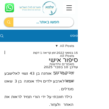
פוסט
All Posts
15 בספט׳ 2022
זמן קריאה 1 דקות
All Posts
סיפור אישי
מאמרים וחדשות
עודכן:
10 בפבר׳ 2025
שירות והדרכה
היי שמי יניב אוחנה בן 43 נשוי לאלישבע 
נגישות
אבא לארבע ילדים וילד אומנה  בן 3  שאנו 
מגדלים .
 כילד חונכתי על ידי הורי תמיד לראות את 
האחר   ולעזור. 