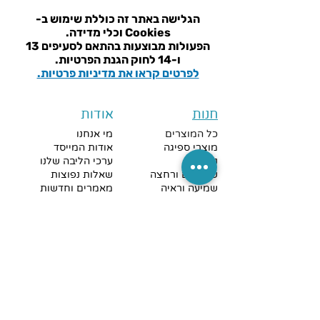
הגלישה באתר זה כוללת שימוש ב-
Cookies וכלי מדידה.
הפעולות מבוצעות בהתאם ל
סעיפים 13
ו-14 לחוק הגנת הפרטיות.
לפרטים קראו את מדיניות פרטיות.
חנות
אודות
כל המוצרים
מי אנחנו
מוצרי ספיגה
אודות המייסד
ניידות
ערכי הליבה שלנו
שירותים ורחצה
שאלות נפוצות
שמיעה וראיה
מאמרים וחדשות
נגישות
שירות והדרכה
ניקוי והיגיינה
מבצעים חמים
קישורים מהירים
צרו קשר
מדיניות פרטיות
כתובתנו לאיסוף עצמי
: