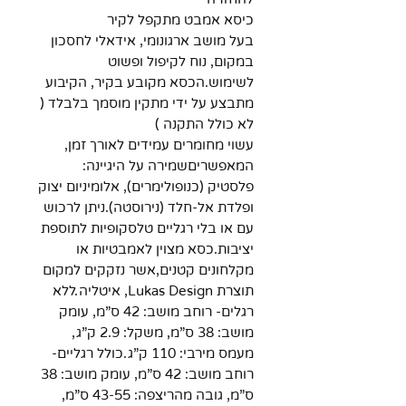
כיסא אמבט מתקפל לקיר
בעל מושב ארגונומי, אידאלי לחסכון
במקום, נוח לקיפול ופשוט
לשימוש.הכסא מקובע בקיר, הקיבוע
מתבצע על ידי מתקין מוסמך בלבלד (
לא כולל התקנה )
עשוי מחומרים עמידים לאורך זמן,
המאפשריםשמירה על היגיינה:
פלסטיק (כנופולימרים), אלומיניום יצוק
ופלדת אל-חלד (נירוסטה).ניתן לרכוש
עם או בלי רגליים טלסקופיות לתוספת
יציבות.כסא מצוין לאמבטיות או
מקלחונים קטנים,אשר נזקקים למקום
תוצרת Lukas Design, איטליה.ללא
רגלים- רוחב מושב: 42 ס”מ, עומק
מושב: 38 ס”מ, משקל: 2.9 ק”ג,
מעמס מירבי: 110 ק”ג.כולל רגליים-
רוחב מושב: 42 ס”מ, עומק מושב: 38
ס”מ, גובה מהריצפה: 43-55 ס”מ,