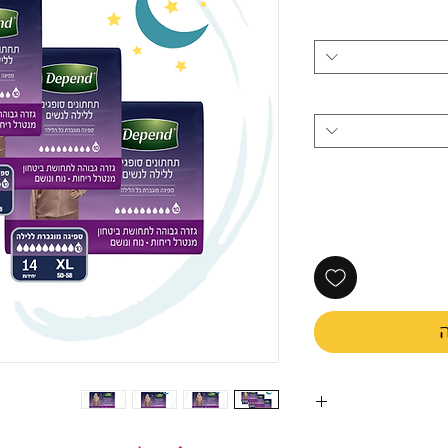
ה
משים אשר סובלים