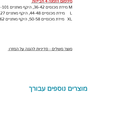
מינימום הזמנה 4 חבילות
M
מידת מכנסים 36-42, היקף מותניים 71-101 ס"מ, 14 יחידות בחבילה
ליום כאשר
L
מידת מכנסיים 44-48, היקף מותניים 96-127 ס"מ, 14 יחידות בחבילה
ה לשינה רגוע
XL
מידת מכנסיים 50-58, היקף מותניים 121-162 ס"מ, 14 יחידות בחבילה
60 מ"ל.
חתון רגיל דקים
רגשים מתחת
מוצר משלים - סדיניות להגנה על המזרן
ת מוחלטת.
גם לשלפוחית
ם דחופות , ואף
אין אפשרות
פיגה הנוזל שנספג
מוצרים נוספים עבורך
 מנוזל לג'ל
 נקייה וללא
וון אפרסק
ים הגנה מושלמת