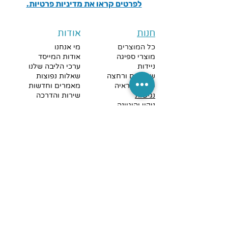
לפרטים קראו את מדיניות פרטיות.
חנות
אודות
כל המוצרים
מי אנחנו
מוצרי ספיגה
אודות המייסד
ניידות
ערכי הליבה שלנו
שירותים ורחצה
שאלות נפוצות
שמיעה וראיה
מאמרים וחדשות
נגישות
שירות והדרכה
ניקוי והיגיינה
מבצעים חמים
קישורים מהירים
צרו קשר
מדיניות פרטיות
כתובתנו לאיסוף עצמי
:
מדיניות משלוחים
אהוד
קינמון 45 בת-ים,
וביטולים
ישראל
תקנון החנות
הצהרת נגישות
טלפון להזמנות וייעוץ:
צרו קשר
052-3313318