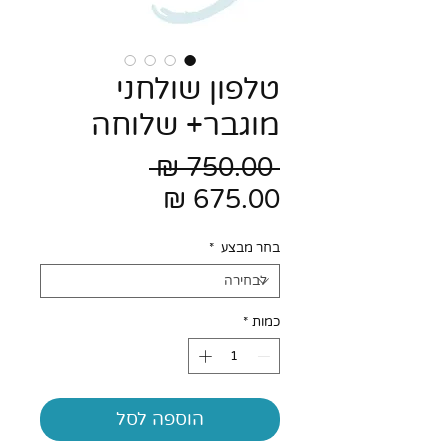
טלפון שולחני
מוגבר+ שלוחה
מחיר
 ‏750.00 ‏₪ 
מחיר
רגיל
מבצע
בחר מבצע
*
כמות
*
הוספה לסל