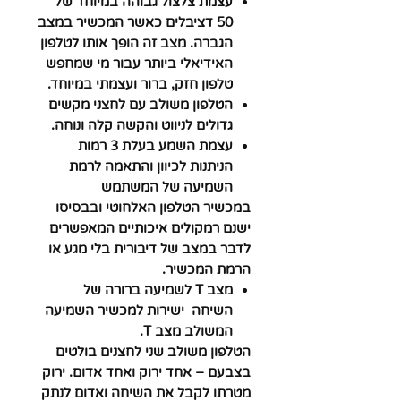
עצמת צלצול גבוהה במיוחד של
50 דציבלים כאשר המכשיר במצב
הגברה. מצב זה הופך אותו לטלפון
האידיאלי ביותר עבור מי שמחפש
טלפון חזק, ברור ועצמתי במיוחד.
הטלפון משולב עם לחצני מקשים
גדולים לניווט והקשה קלה ונוחה.
עצמת השמע בעלת 3 רמות
הניתנות לכיוון והתאמה לרמת
השמיעה של המשתמש
במכשיר הטלפון האלחוטי ובבסיסו
ישנם רמקולים איכותיים המאפשרים
לדבר במצב של דיבורית בלי מגע או
הרמת המכשיר.
מצב T לשמיעה ברורה של
השיחה ישירות למכשיר השמיעה
המשולב מצב T.
הטלפון משולב שני לחצנים בולטים
בצבעם – אחד ירוק ואחד אדום. ירוק
מטרתו לקבל את השיחה ואדום לנתק