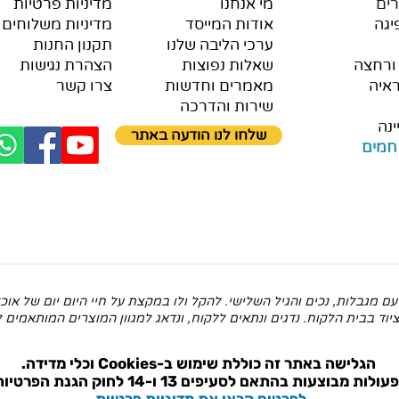
ים
מי אנחנו
מדיניות פרטיות
יגה
אודות המייסד
מדיניות משלוחים 
ערכי הליבה שלנו
תקנון החנות
ורחצה
שאלות נפוצות
הצהרת נגישות
איה
מאמרים וחדשות
צרו קשר
שירות והדרכה
ינה
שלחו לנו הודעה באתר
חמים
ם מגבלות, נכים והגיל השלישי. להקל ולו במקצת על חיי היום יום של א
וד בבית הלקוח. נדגים ונתאים ללקוח, ונדאג למגוון המוצרים המותאמים ל
הגלישה באתר זה כוללת שימוש ב-Cookies וכלי מדידה.
עולות מבוצעות בהתאם ל
סעיפים 13 ו-14 לחוק הגנת הפרטיות.