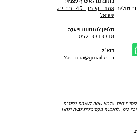
כתובתנו לאיסוף עצמי
:
וביטולים
אהוד
קינמון 45 בת-ים,
ישראל
טלפון להזמנות וייעוץ:
052-3313318
דוא"ל
:
Yaohana@gmail.com
וכלוסייה זאת. עלמא שמה לעצמה למטרה
כל כיס, ולהנגשה מקסימלית לבית ולחוץ.