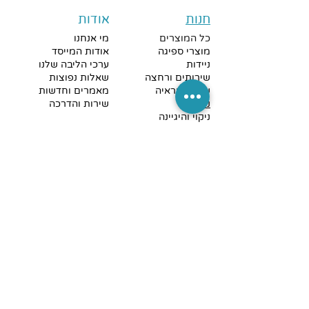
חנות
אודות
כל המוצרים
מי אנחנו
מוצרי ספיגה
אודות המייסד
ניידות
ערכי הליבה שלנו
שירותים ורחצה
שאלות נפוצות
שמיעה וראיה
מאמרים וחדשות
נגישות
שירות והדרכה
ניקוי והיגיינה
מבצעים חמים
קישורים מהירים
צרו קשר
מדיניות פרטיות
כתובתנו לאיסוף עצמי
:
מדיניות משלוחים
אהוד
קינמון 45 בת-ים,
וביטולים
ישראל
תקנון החנות
הצהרת נגישות
טלפון להזמנות וייעוץ:
צרו קשר
052-3313318
דוא"ל
: