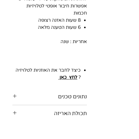
אפשרות חיבור אופטי לטלויזיות
חכמות
8 שעות האזנה רצופה
6 שעות הטענה מלאה
אחריות : שנה
כיצד לחבר את האוזניות לטלויזיה
?
לחץ כאן
נתונים טכנים
הגברת עצמת השמע עד 120
תכולת האריזה
דציבלים
אפשרות כיוונון השמעת
אוזניה
הסאונד בין אוזן שמאל לאוזן
בסיס