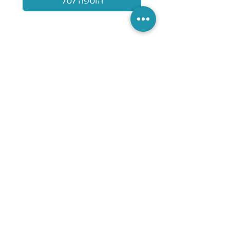
הוספה לסל
הגלישה באתר זה כוללת שימוש ב-
Cookies וכלי מדידה.
הפעולות מבוצעות בהתאם ל
סעיפים 13
ו-14 לחוק הגנת הפרטיות.
לפרטים קראו את מדיניות פרטיות.
חנות
אודות
כל המוצרים
מי אנחנו
מוצרי ספיגה
אודות המייסד
ניידות
ערכי הליבה שלנו
שירותים ורחצה
שאלות נפוצות
שמיעה וראיה
מאמרים וחדשות
נגישות
שירות והדרכה
ניקוי והיגיינה
מבצעים חמים