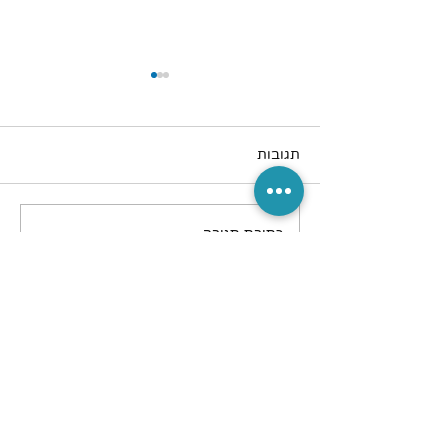
תגובות
כתיבת תגובה...
הוראות הפעלה שעון מעורר
חכם ללקויי שמיעה
הגלישה באתר זה כוללת שימוש ב-
Cookies וכלי מדידה.
הפעולות מבוצעות בהתאם ל
סעיפים 13
ו-14 לחוק הגנת הפרטיות.
לפרטים קראו את מדיניות פרטיות.