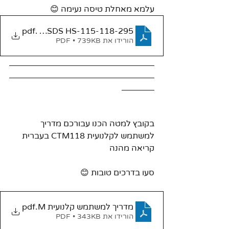
עלמא מאחלת טיסה נעימה 😊
.pdf
CTM Flight MSDS HS-115-118-295 אישור טיס
הורידו את PDF • 739KB
בקובץ למטה הכנו עבורכם מדריך 
למשתמש לקלנועית CTM118 בעברית  
קריאה מהנה 
סעו בדרכים טובות 😊
מדריך למשתמש קלנועית CTM
.pdf
הורידו את PDF • 343KB