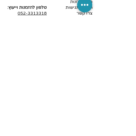
תקנון החנות
הצהרת נגישות
טלפון להזמנות וייעוץ:
צרו קשר
052-3313318
דוא"ל
:
Yaohana@gmail.com
שלחו לנו הודעה באתר
עלמא הוקמה במטרה לסייע לאוכלוסייה עם מגבלות,
נכים והגיל השלישי. להקל ולו במקצת על חיי היום יום של
אוכלוסייה זאת. עלמא שמה לעצמה למטרה להגיע
ללקוחותיה בביתם, ולהתאים את הציוד בבית הלקוח.
נדגים ונתאים ללקוח, ונדאג למגוון המוצרים המותאמים
לכל כיס, ולהנגשה מקסימלית לבית ולחוץ.