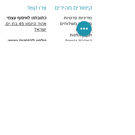
קישורים מהירים
צרו קשר
מדיניות פרטיות
כתובתנו לאיסוף עצמי
:
מדיניות משלוחים
אהוד
קינמון 45 בת-ים,
וביטולים
ישראל
תקנון החנות
הצהרת נגישות
טלפון להזמנות וייעוץ:
צרו קשר
052-3313318
דוא"ל
:
Yaohana@gmail.com
שלחו לנו הודעה באתר