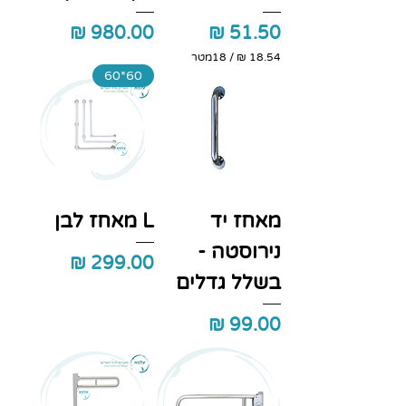
מחיר
מחיר
/
18מטר
60*60
1
8
.
5
4
₪
ל
-
מאחז יד
L מאחז לבן
1
8
נירוסטה -
מ
מחיר
ט
ר
בשלל גדלים
י
ם
מחיר