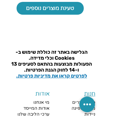
1
8
טעינת מוצרים נוספים
.
5
4
₪
ל
-
1
הגלישה באתר זה כוללת שימוש ב-
8
מ
Cookies וכלי מדידה.
ט
הפעולות מבוצעות בהתאם ל
סעיפים 13
ר
ו-14 לחוק הגנת הפרטיות.
י
לפרטים קראו את מדיניות פרטיות.
ם
חנות
אודות
כל המוצרים
מי אנחנו
מוצרי ספיגה
אודות המייסד
ניידות
ערכי הליבה שלנו
שירותים ורחצה
שאלות נפוצות
שמיעה וראיה
מאמרים וחדשות
נגישות
שירות והדרכה
ניקוי והיגיינה