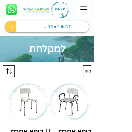
למקלחת
סינון
כיסא אמבט
U כיסא אמבט