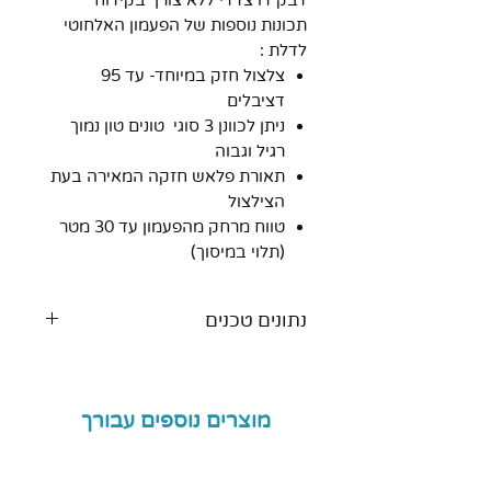
תכונות נוספות של הפעמון האלחוטי
לדלת :
צלצול חזק במיוחד- עד 95
דציבלים
ניתן לכוונן 3 סוגי טונים טון נמוך
רגיל וגבוה
תאורת פלאש חזקה המאירה בעת
הצילצול
טווח מרחק מהפעמון עד 30 מטר
(תלוי במיסוך)
נתונים טכנים
16 רמות עוצמה שונות
בהתאם למשתמש.
הרמקול המוגבר ולחצן
מוצרים נוספים עבורך
ההפעלה מעוצבים בצורה
אלגנטית ונוחה לשימוש