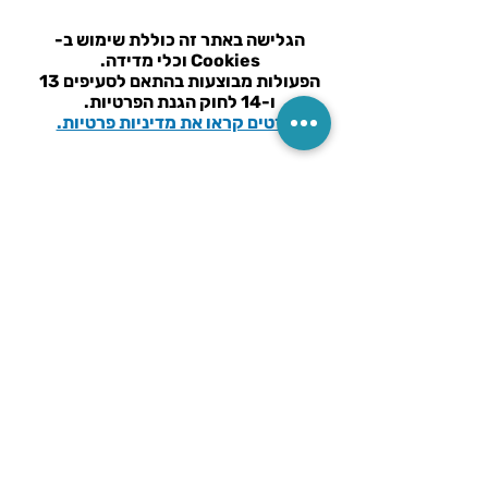
הפעמון על גבי המדף או
השולחן.
הגלישה באתר זה כוללת שימוש ב-
Cookies וכלי מדידה.
הפעולות מבוצעות בהתאם ל
סעיפים 13
ו-14 לחוק הגנת הפרטיות.
לפרטים קראו את מדיניות פרטיות.
חנות
אודות
כל המוצרים
מי אנחנו
מוצרי ספיגה
אודות המייסד
ניידות
ערכי הליבה שלנו
שירותים ורחצה
שאלות נפוצות
שמיעה וראיה
מאמרים וחדשות
נגישות
שירות והדרכה
ניקוי והיגיינה
מבצעים חמים
קישורים מהירים
צרו קשר
מדיניות פרטיות
כתובתנו לאיסוף עצמי
: