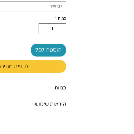
לבחירה
כמות
*
הוספה לסל
לקנייה מהיר
כמות
אפשרויות :
הוראות שימוש
גלון 4 ליטר
קרטון עם 4 גלונים במבצע 22 ש"ח ליחידה
מים (דלי שטיפה).
שטוף את המרצפות בעזרת סחב