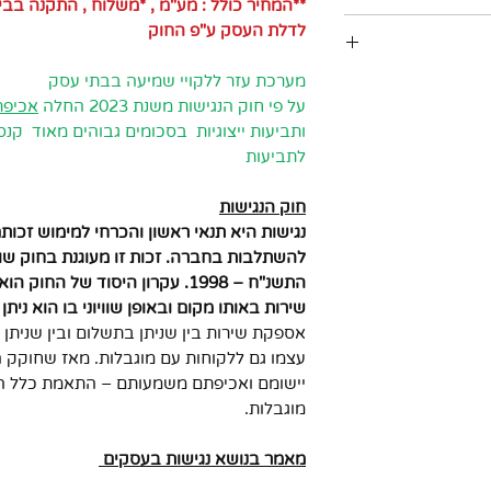
**המחיר כולל : מע"מ , *משלוח , התקנה בב
ע חיצוניים לתוך
לדלת העסק ע"פ החוק
לא מכשירי
מערכת עזר ללקויי שמיעה בבתי עסק
י עסק לולאת
ה
על פי חוק הנגישות משנת 2023 החלה
אכיפת
ת שירות
 המערכת או
ותביעות ייצוגיות בסכומים גבוהים מאוד קנ
ה. המערכת
לתביעות
ות מ-1 ס"מ עובי בלבד!!)
 המידע המועבר
קת שטח השראתי גדול (2 מטר) במינימום
חוק הנגישות
רכת ההשראה.
ידותיה נוחות
נגישות היא תנאי ראשון והכרחי למימוש זכו
 להגברה
להשתלבות בחברה. זכות זו מעוגנת בחוק שווי
ל גבי השולחן,
התשנ"ח – 1998. עקרון היסוד של ה
ה על גבי קיר,
ה ותליה להתאמה
שירות באותו מקום ובאופן שוויוני בו הוא ניתן
ערכת: ניתן
אספקת שירות בין שניתן בתשלום ובין שניתן 
 באמצעות מעמד
עצמו גם ללקוחות עם מוגבלות. מאז שחוקק ה
תי עסק משלבת
ה במקביל או
יישומם ואכיפתם משמעותם – התאמת כלל ה
 ושתלים בעלי
מוגבלות.
 ללא מכשירי
ופונים למערכת
מת שידור חזקה
עמדת השירות
מאמר בנושא נגישות בעסקים
יצונית + ווסת