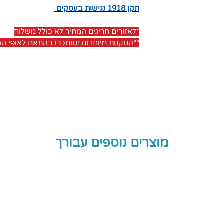
תקן 1918 נגישות בעסקים
צונית
ת שידור
*לאזורים חריגים המחיר לא כולל משלוח
**התקנות מיוחדות יתומכרו בהתאם לאופי 
פק 1.5
V
) +
ל זמינותה ללקוח
מוצרים נוספים עבורך