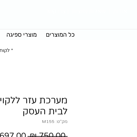
אודות
|
שאלות נפוצות
|
צרו קשר
כל המוצרים
מוצרי ספיגה
* לקוח
מערכת עזר ללקוי
לבית העסק
מק"ט: M155
מחיר
 ‏750.00 ‏₪ 