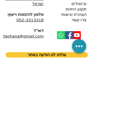
וביטולים
ישראל
תקנון החנות
הצהרת נגישות
טלפון להזמנות וייעוץ:
צרו קשר
052-3313318
דוא"ל
:
Yaohana@gmail.com
שלחו לנו הודעה באתר
עלמא הוקמה במטרה לסייע לאוכלוסייה עם מגבלות,
נכים והגיל השלישי. להקל ולו במקצת על חיי היום יום של
אוכלוסייה זאת. עלמא שמה לעצמה למטרה להגיע
ללקוחותיה בביתם, ולהתאים את הציוד בבית הלקוח.
נדגים ונתאים ללקוח, ונדאג למגוון המוצרים המותאמים